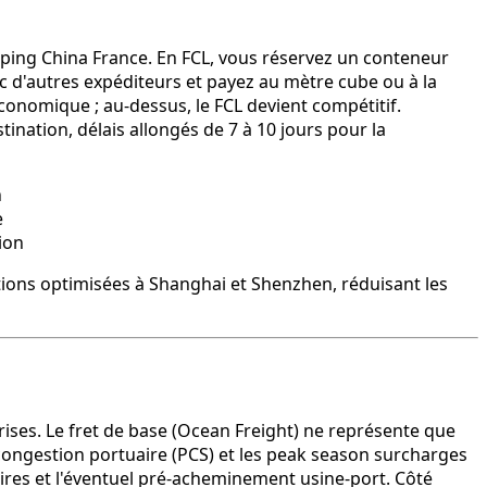
pping China France. En FCL, vous réservez un conteneur
c d'autres expéditeurs et payez au mètre cube ou à la
économique ; au-dessus, le FCL devient compétitif.
ination, délais allongés de 7 à 10 jours pour la
n
e
ion
ions optimisées à Shanghai et Shenzhen, réduisant les
ses. Le fret de base (Ocean Freight) ne représente que
e congestion portuaire (PCS) et les peak season surcharges
aires et l'éventuel pré-acheminement usine-port. Côté