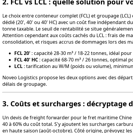
2. FCL vs LCL : quelle solution pour 
Le choix entre conteneur complet (FCL) et groupage (LCL)
dédié (20', 40' ou 40' HC) avec un coût fixe indépendant 
tonne taxable. Le seuil de rentabilité se situe généraleme
Attention cependant aux coûts cachés du LCL : frais de manu
consolidation, et risques accrus de dommages lors des ma
FCL 20'
: capacité 28-30 m³ / 18-22 tonnes, idéal po
FCL 40' HC
: capacité 68-70 m³ / 26 tonnes, optimal 
LCL
: tarification au W/M (poids ou volume), minimum 
Noveo Logistics propose les deux options avec des départ
délais de groupage.
3. Coûts et surcharges : décryptage d
Un devis de freight forwarder pour le fret maritime Chin
40 à 60% du coût total. S'y ajoutent les surcharges carbura
en haute saison (août-octobre). Côté origine, prévoyez le