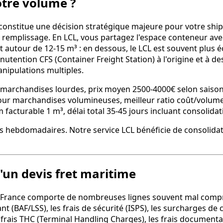
votre volume ?
 constitue une décision stratégique majeure pour votre shi
du remplissage. En LCL, vous partagez l'espace conteneur ave
nt autour de 12-15 m³ : en dessous, le LCL est souvent plus 
tention CFS (Container Freight Station) à l'origine et à dest
nipulations multiples.
ur marchandises lourdes, prix moyen 2500-4000€ selon saiso
pour marchandises volumineuses, meilleur ratio coût/volum
facturable 1 m³, délai total 35-45 jours incluant consolidat
s hebdomadaires. Notre service LCL bénéficie de consolidat
'un devis fret maritime
e France comporte de nombreuses lignes souvent mal compri
nt (BAF/LSS), les frais de sécurité (ISPS), les surcharges d
s frais THC (Terminal Handling Charges), les frais document