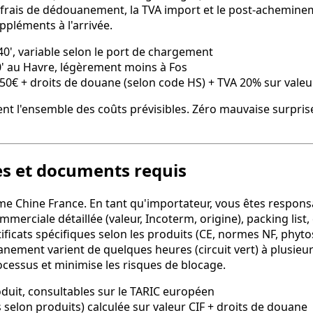
s frais de dédouanement, la TVA import et le post-acheminem
pléments à l'arrivée.
0', variable selon le port de chargement
0' au Havre, légèrement moins à Fos
150€ + droits de douane (selon code HS) + TVA 20% sur valeur
nt l'ensemble des coûts prévisibles. Zéro mauvaise surprise
s et documents requis
ime Chine France. En tant qu'importateur, vous êtes respon
merciale détaillée (valeur, Incoterm, origine), packing list, 
rtificats spécifiques selon les produits (CE, normes NF, phyt
ement varient de quelques heures (circuit vert) à plusieurs
cessus et minimise les risques de blocage.
duit, consultables sur le TARIC européen
selon produits) calculée sur valeur CIF + droits de douane