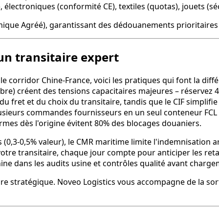
 électroniques (conformité CE), textiles (quotas), jouets (sé
ique Agréé), garantissant des dédouanements prioritaires 
un transitaire expert
rridor Chine-France, voici les pratiques qui font la différ
tobre) créent des tensions capacitaires majeures – réservez
ret et du choix du transitaire, tandis que le CIF simplifie ma
lusieurs commandes fournisseurs en un seul conteneur FCL 
mes dès l'origine évitent 80% des blocages douaniers.
s (0,3-0,5% valeur), le CMR maritime limite l'indemnisation 
votre transitaire, chaque jour compte pour anticiper les ret
hine dans les audits usine et contrôles qualité avant charg
ire stratégique. Noveo Logistics vous accompagne de la sorti