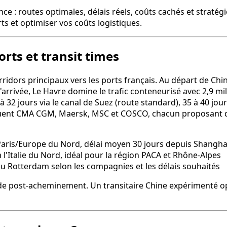
ce : routes optimales, délais réels, coûts cachés et straté
rts et optimiser vos coûts logistiques.
rts et transit times
orridors principaux vers les ports français. Au départ de C
rrivée, Le Havre domine le trafic conteneurisé avec 2,9 mil
8 à 32 jours via le canal de Suez (route standard), 35 à 40 jo
ncluent CMA CGM, Maersk, MSC et COSCO, chacun proposant 
 Paris/Europe du Nord, délai moyen 30 jours depuis Shangha
à l'Italie du Nord, idéal pour la région PACA et Rhône-Alpes
u Rotterdam selon les compagnies et les délais souhaités
de post-acheminement. Un transitaire Chine expérimenté opti