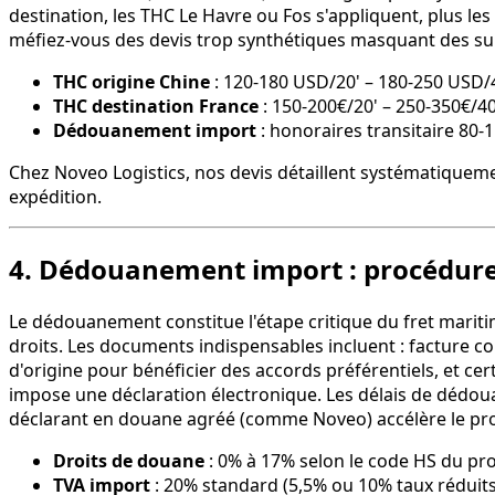
destination, les THC Le Havre ou Fos s'appliquent, plus le
méfiez-vous des devis trop synthétiques masquant des sup
THC origine Chine
: 120-180 USD/20' – 180-250 USD/4
THC destination France
: 150-200€/20' – 250-350€/4
Dédouanement import
: honoraires transitaire 80-
Chez Noveo Logistics, nos devis détaillent systématiqueme
expédition.
4. Dédouanement import : procédure
Le dédouanement constitue l'étape critique du fret marit
droits. Les documents indispensables incluent : facture com
d'origine pour bénéficier des accords préférentiels, et ce
impose une déclaration électronique. Les délais de dédouan
déclarant en douane agréé (comme Noveo) accélère le pro
Droits de douane
: 0% à 17% selon le code HS du pro
TVA import
: 20% standard (5,5% ou 10% taux réduits 